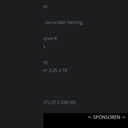
ervoudige natte plaat
:
5
:
primair tandwielen, secundair ketting
 wiegframe
ydraulische telescoopvork
:
twee schokdempers
:
trommel (180 mm)
er:
trommel (180 mm)
:
vóór 3,00 x 18, achter 3,25 x 18
 — x — mm
148 kg
14 liter, super
32,70 in het najaar 1972 (fl 3.598,00)
<- SPONSOREN ->