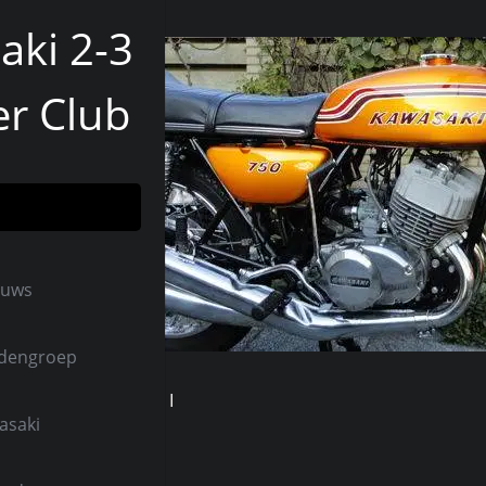
aki 2-3
er Club
euws
ndengroep
llen
250 S1 Mach I
asaki
 Mach I