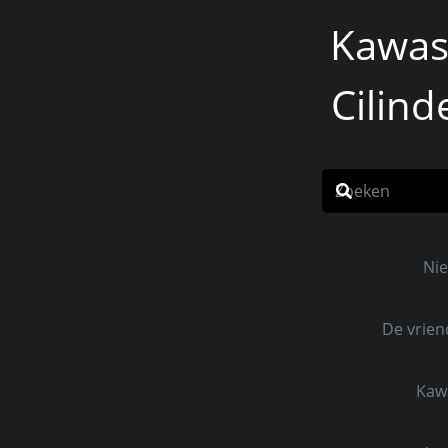
Kawas
Cilind
Ni
De vrie
Home
Mode
Kaw
250 S1