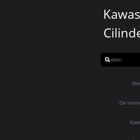
Kawas
Cilind
Ni
De vrie
Home
Nieu
Kaw
Kopy T