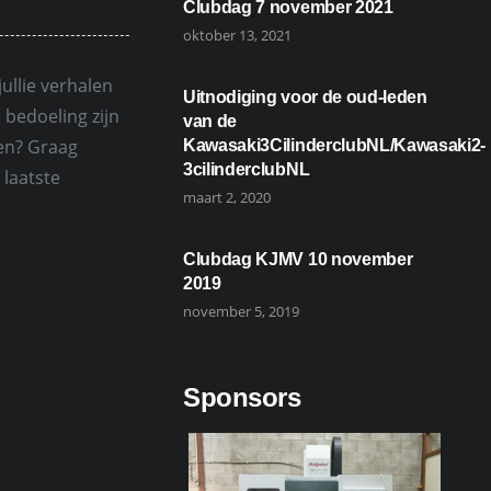
Clubdag 7 november 2021
oktober 13, 2021
ullie verhalen
Uitnodiging voor de oud-leden
 bedoeling zijn
van de
len? Graag
Kawasaki3CilinderclubNL/Kawasaki2-
3cilinderclubNL
 laatste
maart 2, 2020
Clubdag KJMV 10 november
2019
november 5, 2019
Sponsors