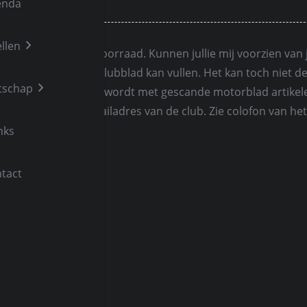
enda
llen
de bodem van mijn voorraad. Kunnen jullie mij voorzien van j
odat ik het volgende clubblad kan vullen. Het kan toch niet de
tschap
olour clubblad gevuld wordt met gescande motorblad artike
 het welbekende mailadres van de club. Zie colofon van het
an
nks
tact