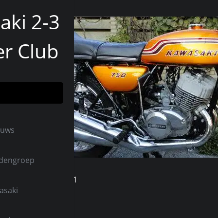
aki 2-3
er Club
euws
ndengroep
ws
Kopy TW2014-1
asaki
W2014-1