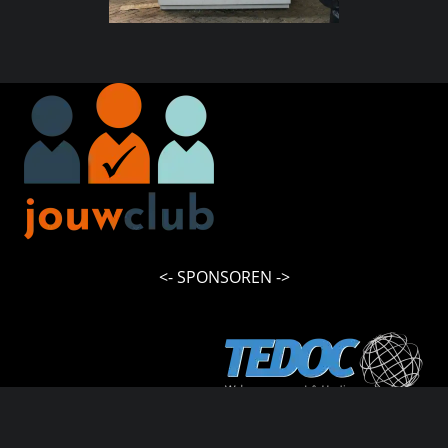
<- SPONSOREN ->
© 2026 Kawasaki 2 3 cilinderclub | Webdesign &
optimalisatie:
TEDOC